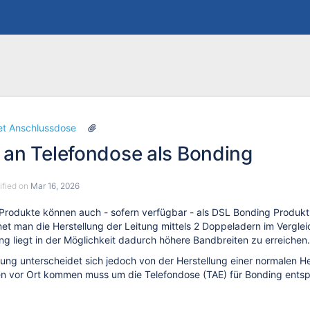
Skip
Go
et Anschlussdose
to
to
 an Telefondose als Bonding
end
start
of
of
banner
banner
dified on
Mar 16, 2026
Produkte können auch - sofern verfügbar - als DSL Bonding Produkt 
et man die Herstellung der Leitung mittels 2 Doppeladern im Verglei
ing liegt in der Möglichkeit dadurch höhere Bandbreiten zu erreichen.
lung unterscheidet sich jedoch von der Herstellung einer normalen He
nen vor Ort kommen muss um die Telefondose (TAE) für Bonding ents