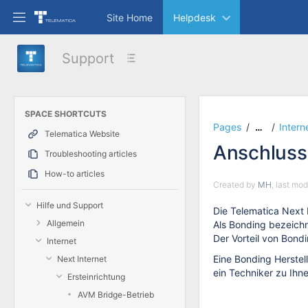
Skip
Site Home
Helpdesk
to
main
content
Support
assistive.skiplink.to.breadcrumbs
assistive.skiplink.to.header.menu
assistive.skiplink.to.action.menu
assistive.skiplink.to.quick.search
SPACE SHORTCUTS
Pages
Intern
…
Telematica Website
Anschluss
Troubleshooting articles
How-to articles
Created by
MH
, last mo
Hilfe und Support
Die Telematica Next 
Allgemein
Als Bonding bezeichn
Der Vorteil von Bond
Internet
Eine Bonding Herstel
Next Internet
ein Techniker zu Ih
Ersteinrichtung
AVM Bridge-Betrieb