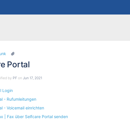
Skip
Go
unk
to
to
re Portal
end
start
of
of
banner
banner
dified by
PF
on
Jun 17, 2021
l Login
tal - Rufumleitungen
al - Voicemail einrichten
ax | Fax über Selfcare Portal senden