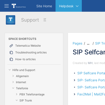
Skip
Site Home
Helpdesk
to
main
content
Support
assistive.skiplink.to.breadcrumbs
assistive.skiplink.to.header.menu
assistive.skiplink.to.action.menu
assistive.skiplink.to.quick.search
SPACE SHORTCUTS
Pages
SIP Tr
…
Telematica Website
SIP Selfca
Troubleshooting articles
How-to articles
Created by
MH
, last mo
Hilfe und Support
SIP Selfcare Porta
Allgemein
SIP- Selfcare Por
Internet
SIP- Selfcare Port
Telefonie
Fax2Mail | Mail2F
PBX Telefonanlage
SIP Trunk