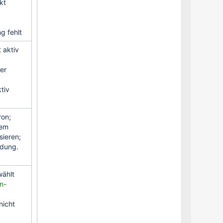
kt
g fehlt
 aktiv
er
tiv
ron;
em
sieren;
ndung.
ählt
n-
nicht