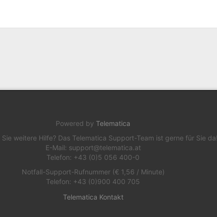
Powered by
Telematica
 Sie weitere Hilfe? Das Telematica Support-Team ist gerne für Sie da
E-Mail: support@telematica.at
Telefon: +43 (0)5 056 400-0
Notfall-Support-Rufnummer (€ 1,56 / Minute)
Telefon: +43 (0)900 400 705
Telematica Kontakt