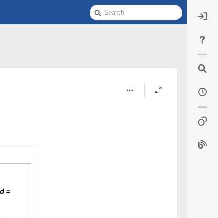
Quick
Search
d =