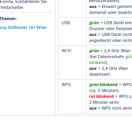
Benutzerdaten);
konnte, kontaktieren Sie
aus
= Einwahl getrenn
tmitarbeiter.
demand) oder deaktivi
e Themen:
USB
grün
= USB Gerät erk
ung SU/Router (A1 Wlan
Drucker oder Festplatt
aus
= USB Gerät nich
angesteckt oder nicht
Wi-Fi
grün
= 2,4 GHz Wlan a
(bei Datenverkehr
grü
blinkend
);
aus
= 2,4 GHz Wlan
deaktiviert
WPS
grün blinkend
= WPS 
(ca. 5 Minuten);
rot blinkend
= WPS ca
2 Minuten aktiv;
aus
= WPS nicht aktiv