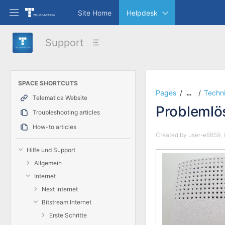
Skip
Site Home
Helpdesk
to
main
content
Support
assistive.skiplink.to.breadcrumbs
assistive.skiplink.to.header.menu
assistive.skiplink.to.action.menu
assistive.skiplink.to.quick.search
SPACE SHORTCUTS
Pages
Techni
…
Telematica Website
Problemlö
Troubleshooting articles
How-to articles
Created by
user-e6859
,
Hilfe und Support
Allgemein
Internet
Next Internet
Bitstream Internet
Erste Schritte