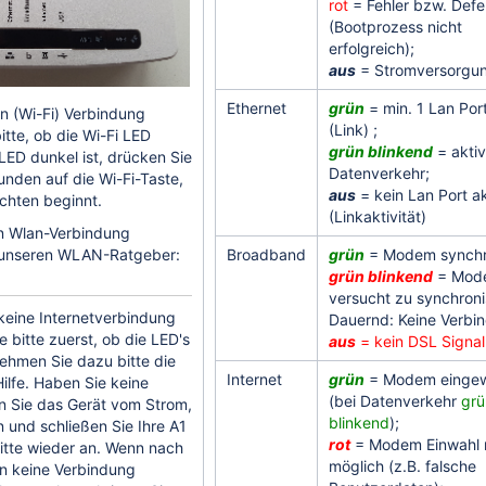
rot
= Fehler bzw. Defe
(Bootprozess nicht
erfolgreich);
aus
= Stromversorgun
Ethernet
grün
= min. 1 Lan Port
n (Wi-Fi) Verbindung
(Link) ;
itte, ob die Wi-Fi LED
grün blinkend
= aktiv
LED dunkel ist, drücken Sie
Datenverkehr;
kunden auf die Wi-Fi-Taste,
aus
= kein Lan Port ak
uchten beginnt.
(Linkaktivität)
en Wlan-Verbindung
e unseren WLAN-Ratgeber:
Broadband
grün
= Modem synch
grün blinkend
= Mod
versucht zu synchroni
keine Internetverbindung
Dauernd: Keine Verbi
e bitte zuerst, ob die LED's
aus
= kein DSL Signal
Nehmen Sie dazu bitte die
Internet
grün
= Modem eingew
Hilfe. Haben Sie keine
(bei Datenverkehr
grü
n Sie das Gerät vom Strom,
blinkend
);
 und schließen Sie Ihre A1
rot
= Modem Einwahl 
tte wieder an. Wenn nach
möglich (z.B. falsche
en keine Verbindung