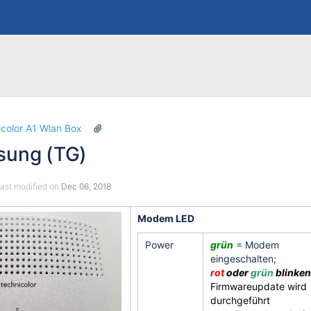
Skip
Go
color A1 Wlan Box
to
to
sung (TG)
end
start
of
of
banner
banner
 last modified on
Dec 06, 2018
Modem LED
Power
grün
= Modem
eingeschalten;
rot
oder
grün
blinken
Firmwareupdate wird
durchgeführt