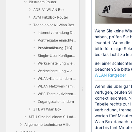
Bitstream Router
ADB A1 WLAN Box
AVM Fritz!Box Router
Technicolor A1 Wlan Box
Wenn Sie keine Wla
Internetverbindung Dauerbetrieb (AlwaysOn)
haben, prüfen Sie b
Portfreigabe einrichten (TG)
leuchtet. Wenn die 
Problemlösung (TG)
bitte für einige Se
bis das Licht zu le
Single-User Konfiguration
Bei einer schlecht
Werkseinstellung wiederherstellen ( Reset-Taste )
beachten Sie bitt
Werkseinstellung wiederherstellen (Webinterface)
WLAN Ratgeber
WLAN-Kanal ändern (TG)
Wenn Sie über gar 
WLAN Netzwerkname und Passwort ändern (TG)
verfügen, prüfen Si
WPS Taste aktivieren bzw. deaktivieren
korrekt leuchten. 
Zugangsdaten ändern
Tabelle rechts zur 
ZTE A1 Wlan Box
Verbindung, trenne
warten fünf Minuten
MTU Size bei einem SU oder Bridge Setup
Wlan Box danach bi
Allgemeine technische Hilfe
drei bis fünf Minut