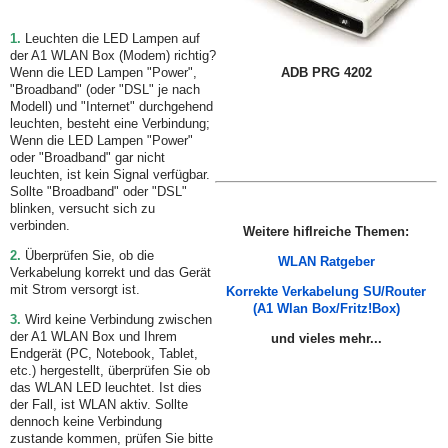
1.
Leuchten die LED Lampen auf
der A1 WLAN Box (Modem) richtig?
Wenn die LED Lampen "Power",
ADB PRG 4202
"Broadband" (oder "DSL" je nach
Modell) und "Internet" durchgehend
leuchten, besteht eine Verbindung;
Wenn die LED Lampen "Power"
oder "Broadband" gar nicht
leuchten, ist kein Signal verfügbar.
Sollte "Broadband" oder "DSL"
blinken, versucht sich zu
verbinden.
Weite
re hiflreiche Themen:
2.
Überprüfen Sie, ob die
WLAN Ratgeber
Verkabelung korrekt und das Gerät
mit Strom versorgt ist.
Korrekte Verkabelung SU/Router
(A1 Wlan Box/Fritz!Box)
3.
Wird keine Verbindung zwischen
der A1 WLAN Box und Ihrem
und vieles mehr...
Endgerät (PC, Notebook, Tablet,
etc.) hergestellt, überprüfen Sie ob
das WLAN LED leuchtet. Ist dies
der Fall, ist WLAN aktiv. Sollte
dennoch keine Verbindung
zustande kommen, prüfen Sie bitte